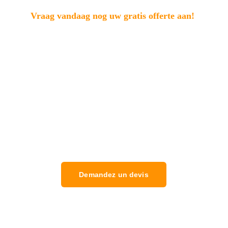
Vraag vandaag nog uw gratis offerte aan!
Transformeer uw huis met onze professionele 
schilderservice in Le Mans. Neem vandaag 
nog contact met ons op voor een gratis offerte 
en ontdek hoe wij uw binnen- en 
buitenschilderprojecten met uitmuntendheid 
en professionaliteit kunnen voltooien.
Demandez un devis