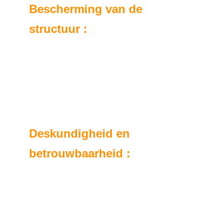
Bescherming van de 
structuur :
Professionele reiniging van dakgoten en 
dakranden draagt bij aan de bescherming 
van de structuur van uw huis door lekkages 
en infiltraties te voorkomen die kostbare 
schade kunnen veroorzaken.
Deskundigheid en 
betrouwbaarheid :
Ons ervaren en gekwalificeerde team 
gebruikt bewezen technieken om een 
grondige en effectieve reiniging van uw 