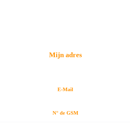
Mijn adres
39/4 Boulevard Bischoffsheim 1000 
Bruxelles
E-Mail
mgrenov39@gmail.com
N° de GSM
0479 33 89 72