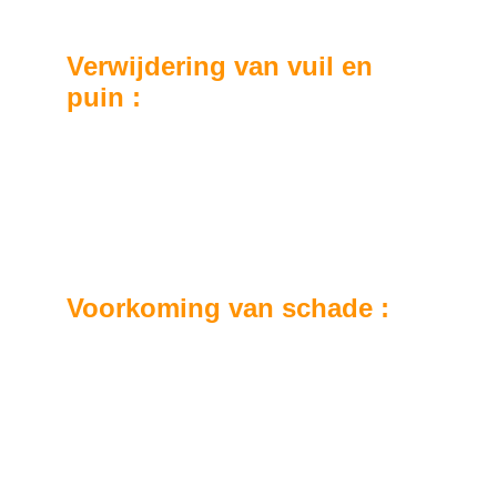
Verwijdering van vuil en 
puin :
We verwijderen zorgvuldig alle vuil, bladeren 
en troep die uw dakgoten en dakranden 
verstoppen, waardoor een optimale afvoer 
van regenwater wordt gegarandeerd.
Voorkoming van schade :
Door regelmatig uw dakgoten en dakranden 
te reinigen, helpen we potentiële schade te 
voorkomen die wordt veroorzaakt door de 
ophoping van vuil en vocht.