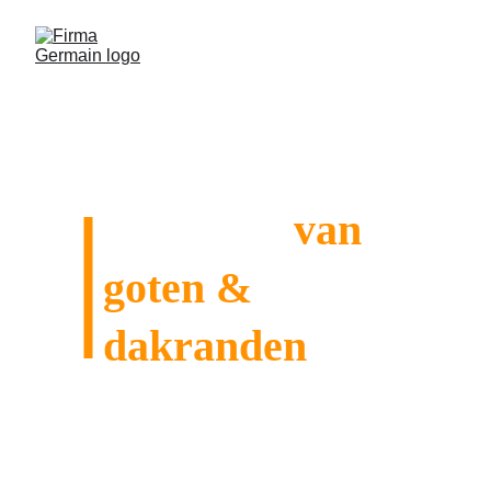
Reiniging
 van 
goten & 
dakranden
Het regelmatig onderhouden van uw 
dakgoten en dakranden is essentieel om 
schade te voorkomen en het esthetische 
uiterlijk van uw huis te behouden.